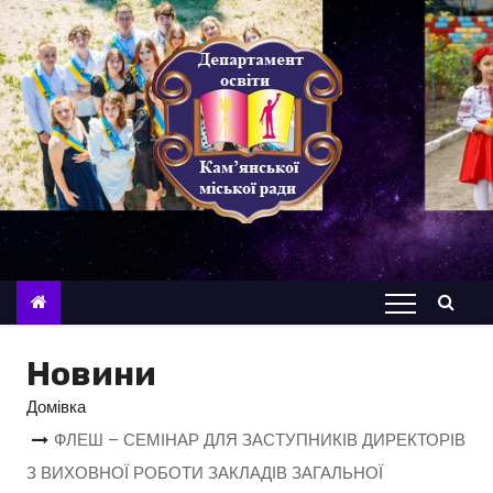
П
е
р
е
й
т
и
д
о
в
м
і
Новини
с
Домівка
т
ФЛЕШ – СЕМІНАР ДЛЯ ЗАСТУПНИКІВ ДИРЕКТОРІВ
у
З ВИХОВНОЇ РОБОТИ ЗАКЛАДІВ ЗАГАЛЬНОЇ