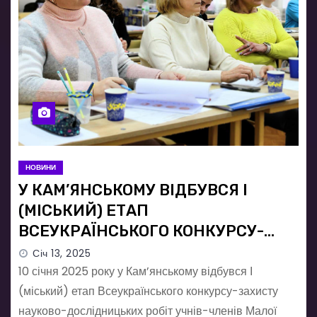
НОВИНИ
У КАМ’ЯНСЬКОМУ ВІДБУВСЯ І
(МІСЬКИЙ) ЕТАП
ВСЕУКРАЇНСЬКОГО КОНКУРСУ-
ЗАХИСТУ НАУКОВО-
Січ 13, 2025
ДОСЛІДНИЦЬКИХ РОБІТ УЧНІВ-
10 січня 2025 року у Кам’янському відбувся І
ЧЛЕНІВ МАЛОЇ АКАДЕМЇ НАУК
(міський) етап Всеукраїнського конкурсу-захисту
науково-дослідницьких робіт учнів-членів Малої
УКРАЇНИ (МАН)