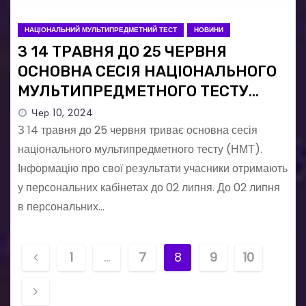
НАЦІОНАЛЬНИЙ МУЛЬТИПРЕДМЕТНИЙ ТЕСТ
НОВИНИ
З 14 ТРАВНЯ ДО 25 ЧЕРВНЯ
ОСНОВНА СЕСІЯ НАЦІОНАЛЬНОГО
МУЛЬТИПРЕДМЕТНОГО ТЕСТУ
(НМТ)
Чер 10, 2024
З 14 травня до 25 червня триває основна сесія
національного мультипредметного тесту (НМТ).
Інформацію про свої результати учасники отримають
у персональних кабінетах до 02 липня. До 02 липня
в персональних…
П
1
…
7
8
9
10
а