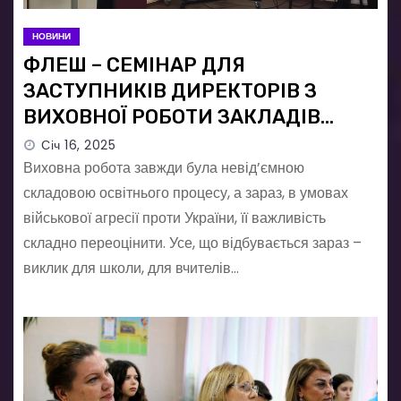
НОВИНИ
ФЛЕШ – СЕМІНАР ДЛЯ
ЗАСТУПНИКІВ ДИРЕКТОРІВ З
ВИХОВНОЇ РОБОТИ ЗАКЛАДІВ
ЗАГАЛЬНОЇ СЕРЕДНЬОЇ ОСВІТИ ПО
Січ 16, 2025
ТЕМІ«УМОВИ ЕФЕКТИВНОГО
Виховна робота завжди була невід’ємною
ПРОВЕДЕННЯ УПРАВЛІНСЬКОГО
складовою освітнього процесу, а зараз, в умовах
військової агресії проти України, її важливість
ТЕМАТИЧНОГО КОНТРОЛЮ,
складно переоцінити. Усе, що відбувається зараз –
ЗАХОДІВВ СУЧАСНИХ УМОВАХ»
виклик для школи, для вчителів…