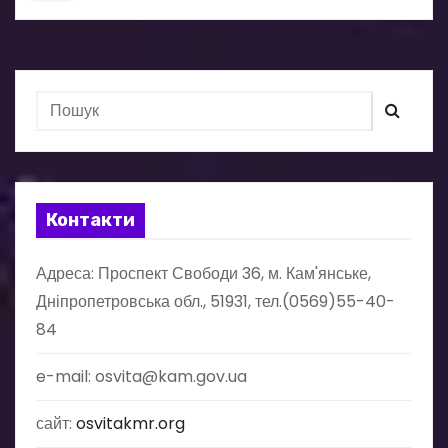
г
і
н
а
ц
і
Контакти
я
Адреса: Проспект Свободи 36, м. Кам'янське,
з
Дніпропетровська обл., 51931, тел.(0569)55-40-
84
а
e-mail: osvita@kam.gov.ua
п
сайт:
osvitakmr.org
и