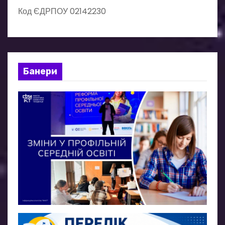
с
Код ЄДРПОУ 02142230
і
в
Банери