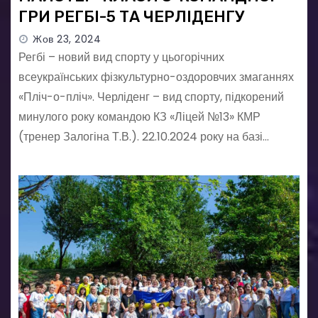
ГРИ РЕГБІ-5 ТА ЧЕРЛІДЕНГУ
Жов 23, 2024
Регбі – новий вид спорту у цьогорічних
всеукраїнських фізкультурно-оздоровчих змаганнях
«Пліч-о-пліч». Черліденг – вид спорту, підкорений
минулого року командою КЗ «Ліцей №13» КМР
(тренер Залогіна Т.В.). 22.10.2024 року на базі…