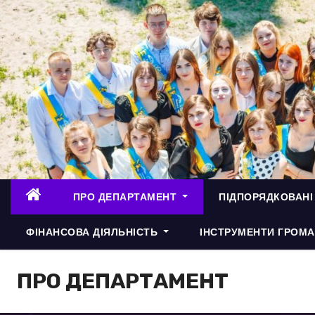
П
е
р
е
й
т
и
д
о
в
ПРО ДЕПАРТАМЕНТ
ПІДПОРЯДКОВАНІ
м
і
ФІНАНСОВА ДІЯЛЬНІСТЬ
ІНСТРУМЕНТИ ГРОМА
с
т
ПРО ДЕПАРТАМЕНТ
у