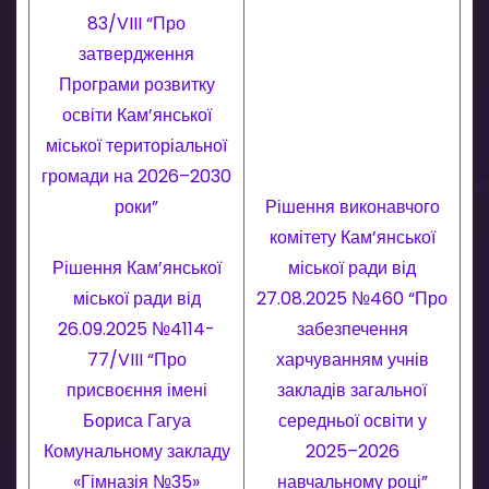
83/VIII “Про
затвердження
Програми розвитку
освіти Кам’янської
міської територіальної
громади на 2026–2030
роки”
Рішення виконавчого
комітету Кам’янської
Рішення Кам’янської
міської ради від
міської ради від
27.08.2025 №460 “Про
26.09.2025 №4114-
забезпечення
77/VIII “Про
харчуванням учнів
присвоєння імені
закладів загальної
Бориса Гагуа
середньої освіти у
Комунальному закладу
2025–2026
«Гімназія №35»
навчальному році”