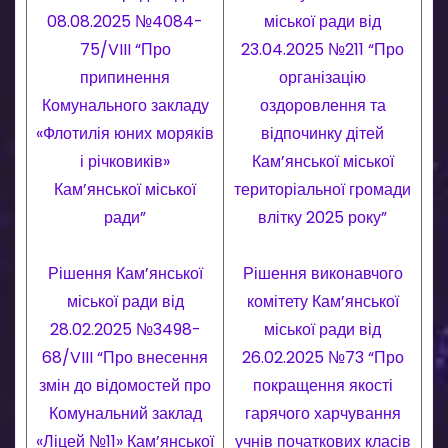
08.08.2025 №4084-
міської ради від
75/VIII “Про
23.04.2025 №211 “Про
припинення
організацію
Комунального закладу
оздоровлення та
«Флотилія юних моряків
відпочинку дітей
і річковиків»
Кам’янської міської
Кам’янської міської
територіальної громади
ради”
влітку 2025 року”
Рішення Кам’янської
Рішення виконавчого
міської ради від
комітету Кам’янської
28.02.2025 №3498-
міської ради від
68/VIII “Про внесення
26.02.2025 №73 “Про
змін до відомостей про
покращення якості
Комунальний заклад
гарячого харчування
«Ліцей №11» Кам’янської
учнів початкових класів