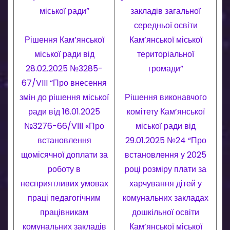
міської ради”
закладів загальної
середньої освіти
Рішення Кам’янської
Кам’янської міської
міської ради від
територіальної
28.02.2025 №3285-
громади”
67/VIII “Про внесення
змін до рішення міської
Рішення виконавчого
ради від 16.01.2025
комітету Кам’янської
№3276-66/VІІІ «Про
міської ради від
встановлення
29.01.2025 №24 “Про
щомісячної доплати за
встановлення у 2025
роботу в
році розміру плати за
несприятливих умовах
харчування дітей у
праці педагогічним
комунальних закладах
працівникам
дошкільної освіти
комунальних закладів
Кам’янської міської