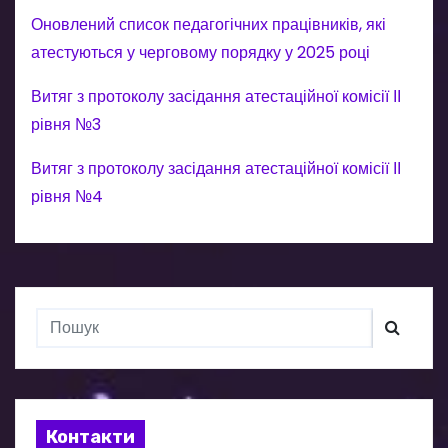
Оновлений список педагогічних працівників, які
атестуються у черговому порядку у 2025 році
Витяг з протоколу засідання атестаційної комісії ІІ
рівня №3
Витяг з протоколу засідання атестаційної комісії ІІ
рівня №4
Контакти