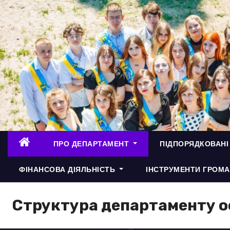
П
е
р
е
й
т
и
д
о
в
ПРО ДЕПАРТАМЕНТ
ПІДПОРЯДКОВАНІ
м
і
ФІНАНСОВА ДІЯЛЬНІСТЬ
ІНСТРУМЕНТИ ГРОМА
с
т
Структура департаменту о
у