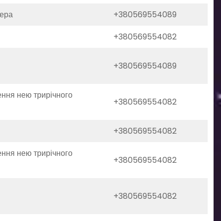
тера
+380569554089
+380569554082
+380569554089
ення нею трирічного
+380569554082
+380569554082
ення нею трирічного
+380569554082
+380569554082