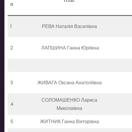
П.І.Б.
п
1
РЕВА Наталія Василівна
2
ЛАПШИНА Ганна Юріївна
3
ЖИВАГА Оксана Анатоліївна
СОЛОМАШЕНКО Лариса
4
Миколаївна
5
ЖИТНИК Ганна Вікторівна