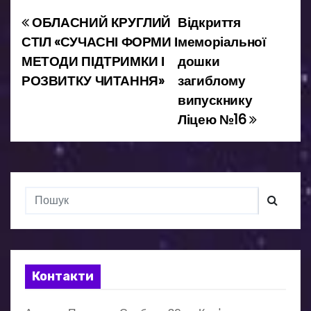
ОБЛАСНИЙ КРУГЛИЙ
Відкриття
Н
СТІЛ «СУЧАСНІ ФОРМИ І
меморіальної
а
МЕТОДИ ПІДТРИМКИ І
дошки
РОЗВИТКУ ЧИТАННЯ»
загиблому
в
випускнику
і
Ліцею №16
г
а
ц
і
я
Контакти
з