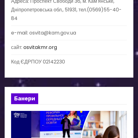
Адреса: Проспект Свободи 36, м. Кам'янське,
а
Дніпропетровська обл., 51931, тел.(0569)55-40-
п
84
и
e-mail: osvita@kam.gov.ua
с
сайт:
osvitakmr.org
і
Код ЄДРПОУ 02142230
в
Банери