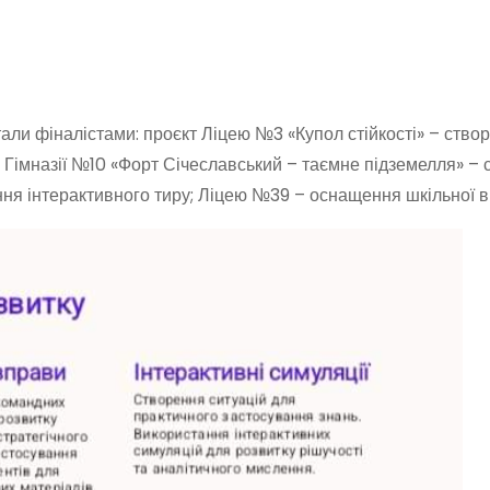
 стали фіналістами: проєкт Ліцею №3 «Купол стійкості» – ств
в; Гімназії №10 «Форт Січеславський – таємне підземелля» –
ння інтерактивного тиру; Ліцею №39 – оснащення шкільної ві