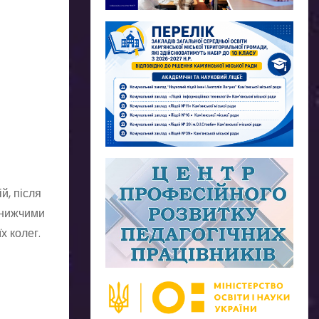
й, після
айнижчими
х колег.