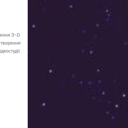
орення 3-D
 створення
деостудії.