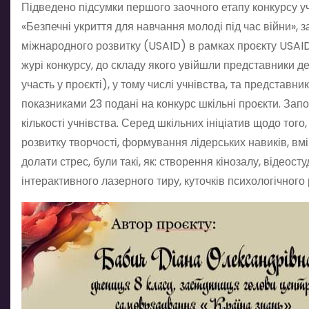
Підведено підсумки першого заочного етапу конкурсу учн
«Безпечні укриття для навчання молоді під час війни»,
міжнародного розвитку (USAID) в рамках проєкту USAID
журі конкурсу, до складу якого увійшли представники деп
участь у проєкті), у тому числі учнівства, та представ
показниками 23 подані на конкурс шкільні проєкти. Запор
кількості учнівства. Серед шкільних ініціатив щодо тог
розвитку творчості, формування лідерських навиків, в
долати стрес, були такі, як: створення кінозалу, відеостуд
інтерактивного лазерного тиру, куточків психологічног