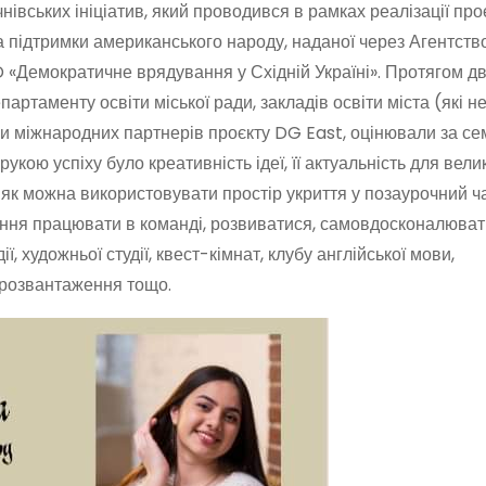
івських ініціатив, який проводився в рамках реалізації про
 за підтримки американського народу, наданої через Агентст
 «Демократичне врядування у Східній Україні». Протягом дв
артаменту освіти міської ради, закладів освіти міста (які н
ники міжнародних партнерів проєкту DG East, оцінювали за се
укою успіху було креативність ідеї, її актуальність для вели
о, як можна використовувати простір укриття у позаурочний ч
міння працювати в команді, розвиватися, самовдосконалюват
ії, художньої студії, квест-кімнат, клубу англійської мови,
о розвантаження тощо.