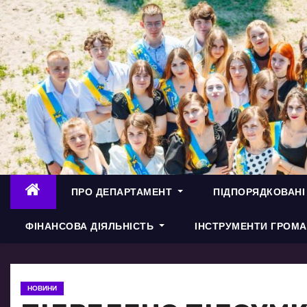
П
е
р
е
й
т
и
д
о
в
ПРО ДЕПАРТАМЕНТ
ПІДПОРЯДКОВАНІ
м
і
ФІНАНСОВА ДІЯЛЬНІСТЬ
ІНСТРУМЕНТИ ГРОМА
с
т
у
НОВИНИ