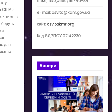
51931, тел.(0569)55-40-84
єкту
во США з
e-mail: osvita@kam.gov.ua
ох тижнів
е беруть
сайт:
osvitakmr.org
ми
Код ЄДРПОУ 02142230
кої
ас для
ися та
Банери