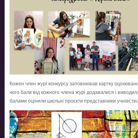
Кожен член журі конкурсу заповнював картку оцінювання
чого бали від кожного члена журі додавалися і виводил
балами оцінили шкільні проєкти представники учнівства