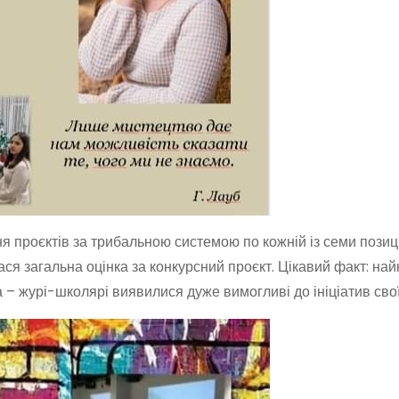
 проєктів за трибальною системою по кожній із семи позиці
ася загальна оцінка за конкурсний проєкт. Цікавий факт: н
 – журі-школярі виявилися дуже вимогливі до ініціатив свої