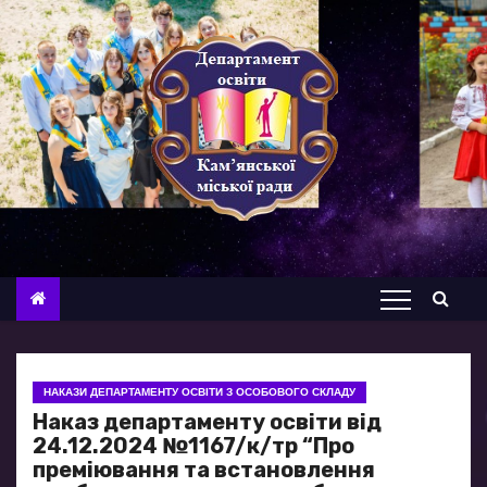
П
е
р
е
й
т
и
д
о
в
м
і
с
НАКАЗИ ДЕПАРТАМЕНТУ ОСВІТИ З ОСОБОВОГО СКЛАДУ
т
Наказ департаменту освіти від
у
24.12.2024 №1167/к/тр “Про
преміювання та встановлення