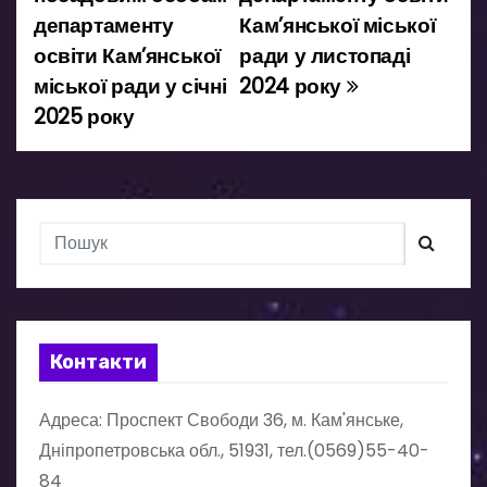
а
департаменту
Кам’янської міської
освіти Кам’янської
ради у листопаді
ц
міської ради у січні
2024 року
і
2025 року
я
з
а
п
и
Контакти
с
Адреса: Проспект Свободи 36, м. Кам'янське,
і
Дніпропетровська обл., 51931, тел.(0569)55-40-
в
84