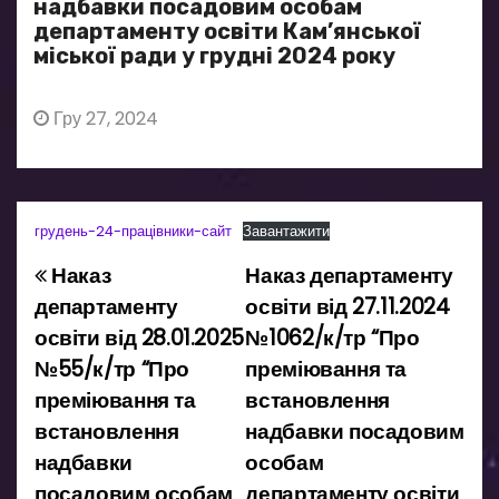
надбавки посадовим особам
департаменту освіти Кам’янської
міської ради у грудні 2024 року
Гру 27, 2024
грудень-24-працівники-сайт
Завантажити
Наказ
Наказ департаменту
Н
департаменту
освіти від 27.11.2024
а
освіти від 28.01.2025
№1062/к/тр “Про
№55/к/тр “Про
преміювання та
в
преміювання та
встановлення
і
встановлення
надбавки посадовим
надбавки
особам
г
посадовим особам
департаменту освіти