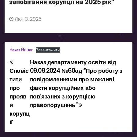
запобігання корупції на 2025 рік”
Лют 3, 2025
Наказ №13аг
Завантажити
Наказ департаменту освіти від
Н
Сповіс
09.09.2024 №60од “Про роботу з
а
тити
повідомленнями про можливі
про
факти корупційних або
в
прояв
пов’язаних з корупцією
і
и
правопорушень”
корупц
г
ії
а