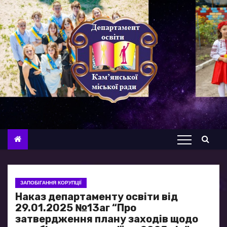
П
е
р
е
й
т
и
д
о
в
м
і
с
ЗАПОБІГАННЯ КОРУПЦІЇ
т
Наказ департаменту освіти від
у
29.01.2025 №13аг “Про
затвердження плану заходів щодо