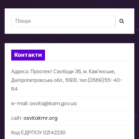
ц
і
я
з
а
Контакти
п
Адреса: Проспект Свободи 36, м. Кам'янське,
Дніпропетровська обл., 51931, тел.(0569)55-40-
и
84
с
e-mail: osvita@kam.gov.ua
і
сайт:
osvitakmr.org
в
Код ЄДРПОУ 02142230