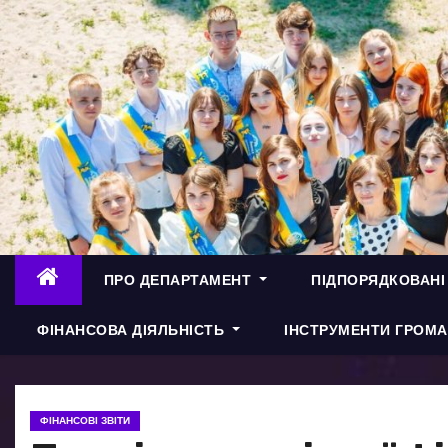
П
е
р
е
й
т
и
д
о
в
ПРО ДЕПАРТАМЕНТ
ПІДПОРЯДКОВАНІ
м
і
ФІНАНСОВА ДІЯЛЬНІСТЬ
ІНСТРУМЕНТИ ГРОМА
с
т
у
ФІНАНСОВІ ЗВІТИ