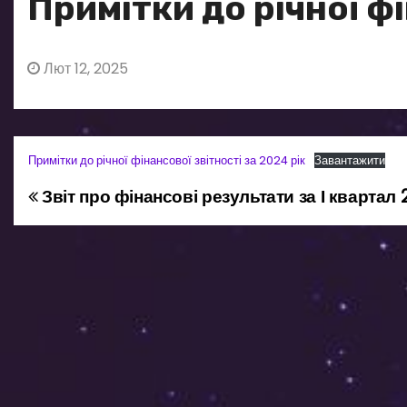
Примітки до річної фі
Лют 12, 2025
Примітки до річної фінансової звітності за 2024 рік
Завантажити
Звіт про фінансові результати за І квартал
Н
а
в
і
г
а