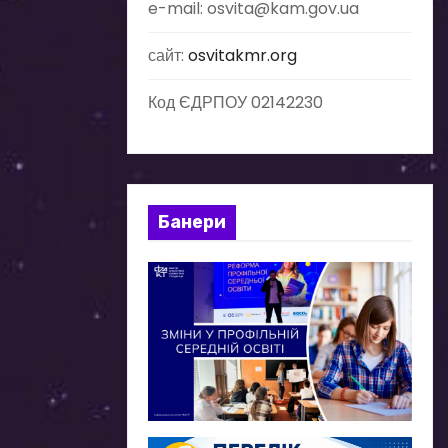
e-mail: osvita@kam.gov.ua
сайт:
osvitakmr.org
Код ЄДРПОУ 02142230
Банери