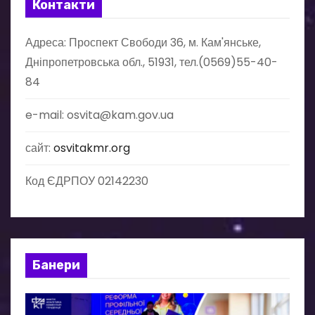
і
Контакти
в
Адреса: Проспект Свободи 36, м. Кам'янське,
Дніпропетровська обл., 51931, тел.(0569)55-40-
84
e-mail: osvita@kam.gov.ua
сайт:
osvitakmr.org
Код ЄДРПОУ 02142230
Банери