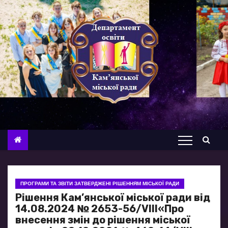
П
е
р
е
й
т
и
д
о
в
м
і
с
ПРОГРАМИ ТА ЗВІТИ ЗАТВЕРДЖЕНІ РІШЕННЯМ МІСЬКОЇ РАДИ
т
Рішення Кам’янської міської ради від
у
14.08.2024 № 2653-56/VIII«Про
внесення змін до рішення міської