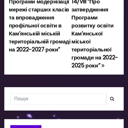
Програми модернізації
14/VIII “Про
мережі старших класів
затвердження
г
та впровадження
Програми
а
профільної освіти в
розвитку освіти
Кам’янській міській
Кам’янської
ц
територіальній громаді
міської
і
на 2022-2027 роки”
територіальної
громади на 2022-
я
2025 роки”
з
а
п
и
с