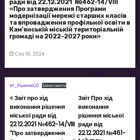
ради від 22.12.2021 №462-14/VIII
«Про затвердження Програми
модернізації мережі старших класів
та впровадження профільної освіти в
Кам’янській міській територіальній
громаді на 2022–2027 роки»
Сер 16, 2024
47_Рішення(2)
Завантажити
Звіт про хід
Звіт Про хід
Н
виконання рішення
виконання
а
міської ради від
рішення міської
22.12.2021 №462-14/VIII
ради від
в
“Про затвердження
22.12.2021 №461-
і