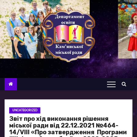
П
е
р
е
й
т
и
д
о
в
м
і
с
UNCATEGORIZED
т
Звіт про хід виконання рішення
у
міської ради від 22.12.2021 №464-
14/VІІІ «Про затвердження Програми