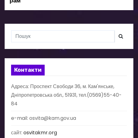
рам
ц
і
я
з
а
Контакти
п
Адреса: Проспект Свободи 36, м. Кам'янське,
и
Дніпропетровська обл., 51931, тел.(0569)55-40-
с
84
і
e-mail: osvita@kam.gov.ua
в
сайт:
osvitakmr.org