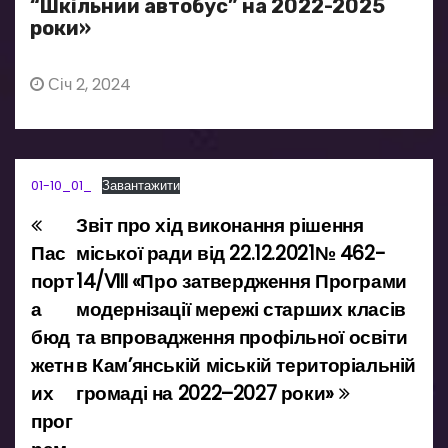
“Шкільний автобус” на 2022-2025
роки»
Січ 2, 2024
01-10_01_
Завантажити
Звіт про хід виконання рішення
Н
Пас
міської ради від 22.12.2021№ 462-
а
порт
14/VIII «Про затвердження Програми
а
модернізації мережі старших класів
в
бюд
та впровадження профільної освіти
і
жетн
в Кам’янській міській територіальній
их
громаді на 2022–2027 роки»
г
прог
а