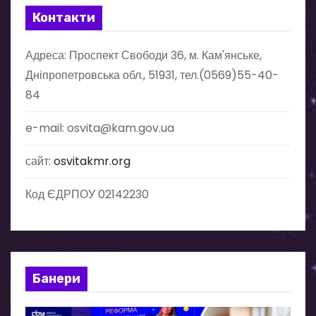
а
Контакти
ц
Адреса: Проспект Свободи 36, м. Кам'янське,
і
Дніпропетровська обл., 51931, тел.(0569)55-40-
84
я
з
e-mail: osvita@kam.gov.ua
а
сайт:
osvitakmr.org
п
Код ЄДРПОУ 02142230
и
с
і
Банери
в