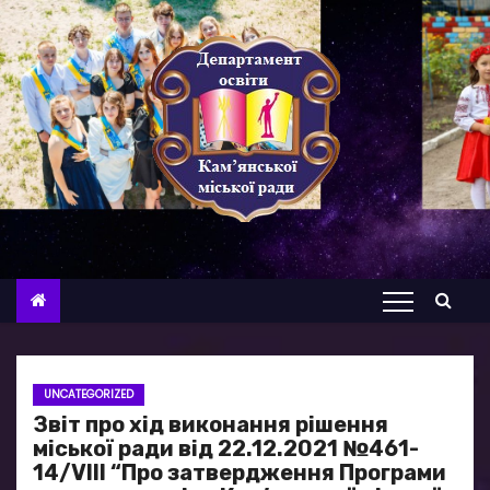
П
е
р
е
й
т
и
д
о
в
м
і
с
UNCATEGORIZED
т
Звіт про хід виконання рішення
у
міської ради від 22.12.2021 №461-
14/VIII “Про затвердження Програми