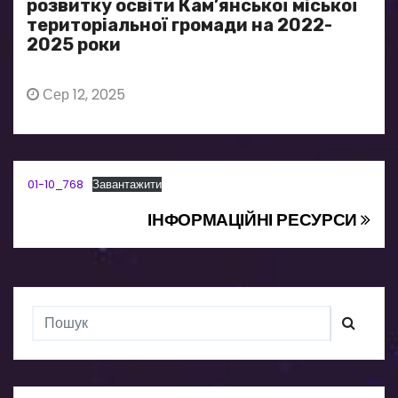
розвитку освіти Кам’янської міської
територіальної громади на 2022-
2025 роки
Сер 12, 2025
01-10_768
Завантажити
ІНФОРМАЦІЙНІ РЕСУРСИ
Н
а
в
і
г