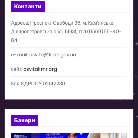
і
Контакти
я
Адреса: Проспект Свободи 36, м. Кам'янське,
з
Дніпропетровська обл., 51931, тел.(0569)55-40-
84
а
п
e-mail: osvita@kam.gov.ua
и
сайт:
osvitakmr.org
с
Код ЄДРПОУ 02142230
і
в
Банери