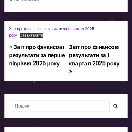
Звіт про фінансові результати за І квартал 2025
року
Завантажити
Звіт про фінансові
Звіт про фінансові
Н
результати за перше
результати за І
а
півріччя 2025 року
квартал 2025 року
в
і
г
а
ц