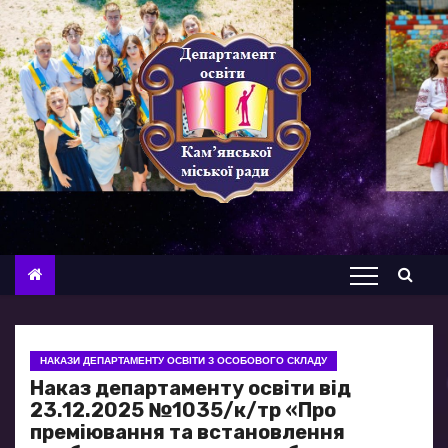
П
е
р
е
й
т
и
д
о
в
м
і
с
НАКАЗИ ДЕПАРТАМЕНТУ ОСВІТИ З ОСОБОВОГО СКЛАДУ
т
Наказ департаменту освіти від
у
23.12.2025 №1035/к/тр «Про
преміювання та встановлення