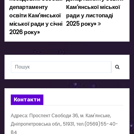
а
департаменту
Кам’янської міської
освіти Кам’янської
ради у листопаді
ц
міської ради у січні
2025 року»
і
2026 року»
я
з
а
п
и
Контакти
с
Адреса: Проспект Свободи 36, м. Кам'янське,
і
Дніпропетровська обл., 51931, тел.(0569)55-40-
в
84