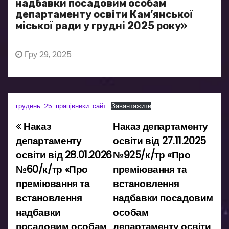
надбавки посадовим особам
департаменту освіти Кам’янської
міської ради у грудні 2025 року»
Гру 29, 2025
грудень-25-працівники-сайт
Завантажити
Наказ
Наказ департаменту
Н
департаменту
освіти від 27.11.2025
а
освіти від 28.01.2026
№925/к/тр «Про
№60/к/тр «Про
преміювання та
в
преміювання та
встановлення
і
встановлення
надбавки посадовим
надбавки
особам
г
посадовим особам
департаменту освіти