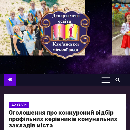
П
е
р
е
й
т
и
д
о
в
м
і
с
ДО УВАГИ
т
Оголошення про конкурсний відбір
у
профільних керівників комунальних
закладів міста