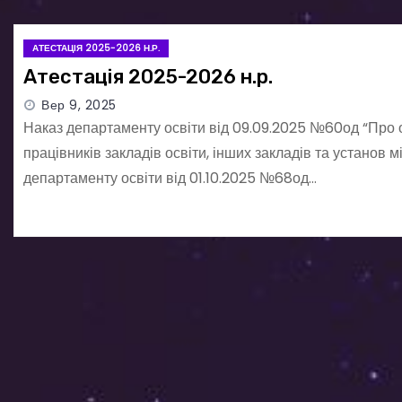
АТЕСТАЦІЯ 2025-2026 Н.Р.
Атестація 2025-2026 н.р.
Вер 9, 2025
Наказ департаменту освіти від 09.09.2025 №60од “Про о
працівників закладів освіти, інших закладів та установ
департаменту освіти від 01.10.2025 №68од…