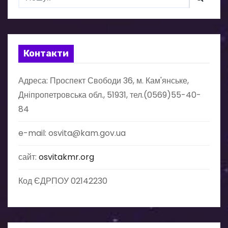
а
ц
Контакти
і
Адреса: Проспект Свободи 36, м. Кам'янське,
я
Дніпропетровська обл., 51931, тел.(0569)55-40-
з
84
а
e-mail: osvita@kam.gov.ua
п
сайт:
osvitakmr.org
и
Код ЄДРПОУ 02142230
с
і