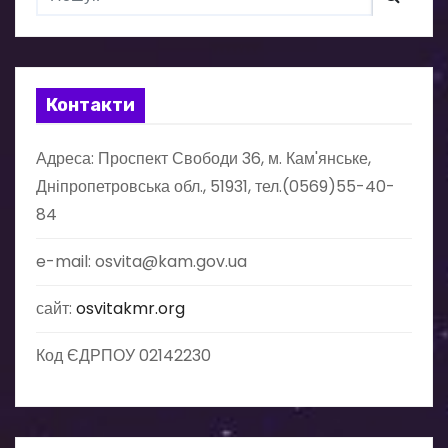
а
ц
Контакти
і
Адреса: Проспект Свободи 36, м. Кам'янське,
я
Дніпропетровська обл., 51931, тел.(0569)55-40-
з
84
а
e-mail: osvita@kam.gov.ua
п
сайт:
osvitakmr.org
и
Код ЄДРПОУ 02142230
с
і