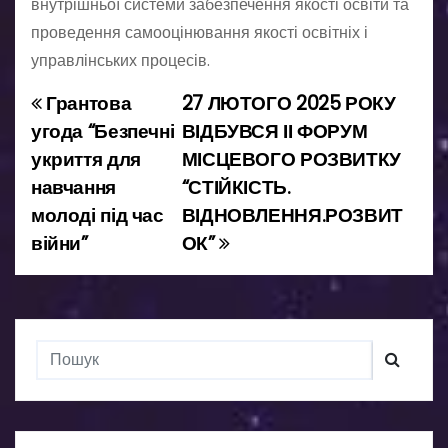
внутрішньої системи забезпечення якості освіти та
проведення самооцінювання якості освітніх і
управлінських процесів.
Грантова
27 ЛЮТОГО 2025 РОКУ
Н
угода “Безпечні
ВІДБУВСЯ ІІ ФОРУМ
а
укриття для
МІСЦЕВОГО РОЗВИТКУ
навчання
“СТІЙКІСТЬ.
в
молоді під час
ВІДНОВЛЕННЯ.РОЗВИТ
і
війни”
ОК”
г
а
ц
і
я