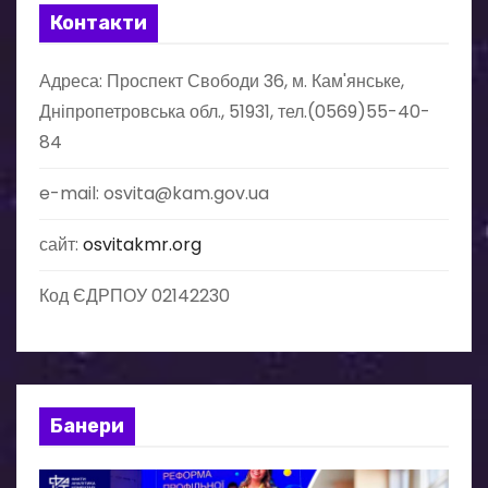
Контакти
з
Адреса: Проспект Свободи 36, м. Кам'янське,
а
Дніпропетровська обл., 51931, тел.(0569)55-40-
п
84
и
e-mail: osvita@kam.gov.ua
с
сайт:
osvitakmr.org
і
Код ЄДРПОУ 02142230
в
Банери