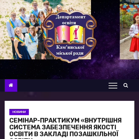
П
е
р
е
й
т
и
д
о
в
м
і
с
НОВИНИ
т
СЕМІНАР-ПРАКТИКУМ «ВНУТРІШНЯ
у
СИСТЕМА ЗАБЕЗПЕЧЕННЯ ЯКОСТІ
ОСВІТИ В ЗАКЛАДІ ПОЗАШКІЛЬНОЇ