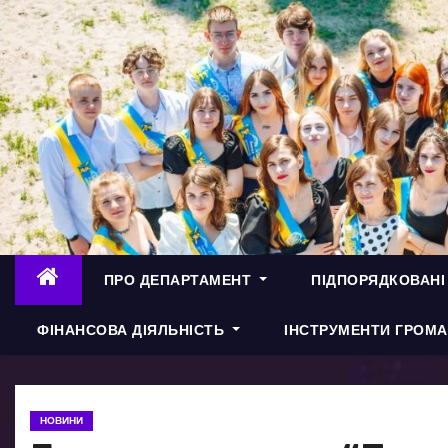
П
е
р
е
й
т
и
д
о
в
ПРО ДЕПАРТАМЕНТ
ПІДПОРЯДКОВАНІ
м
і
ФІНАНСОВА ДІЯЛЬНІСТЬ
ІНСТРУМЕНТИ ГРОМА
с
т
у
НОВИНИ