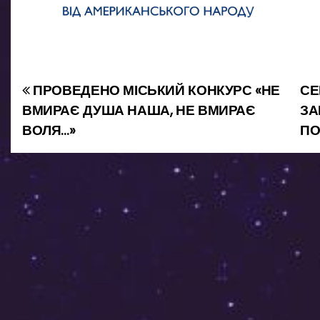
ПРОВЕДЕНО МІСЬКИЙ КОНКУРС «НЕ
СЕ
Н
ВМИРАЄ ДУША НАША, НЕ ВМИРАЄ
ЗА
а
ВОЛЯ…»
ПО
в
і
г
а
ц
і