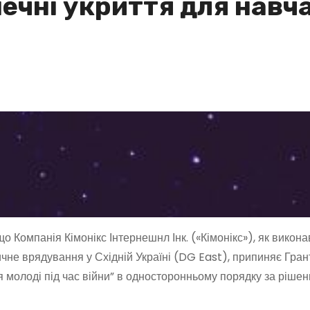
ечні укриття для навча
о Компанія Кімонікс Інтернешнл Інк. («Кімонікс»), як викона
чне врядування у Східній Україні (DG East), припиняє Гран
олоді під час війни” в односторонньому порядку за рішен