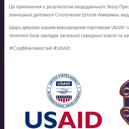
Це припинення є результатом нещодавнього Указу Пре
зовнішньої допомоги Сполучених Штатів Америки», вида
Щиро дякуємо нашим міжнародним партнерам USAID та 
технічної бази закладів загальної середньої освіти та з
#СхідМожливостей #USAID