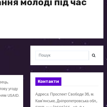
ння молоді під час
Контакти
вець,
тову угоду
Адреса: Проспект Свободи 36, м.
ням USAID.
Кам'янське, Дніпропетровська обл.,