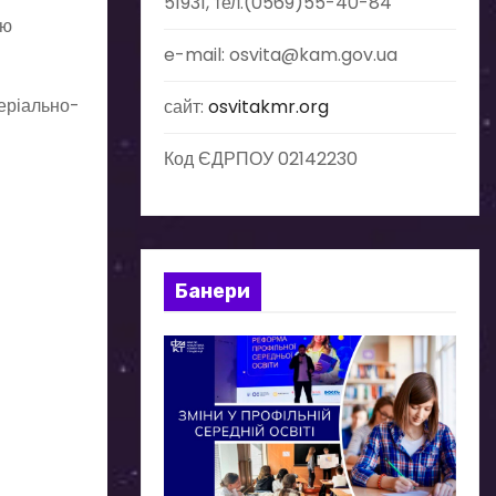
51931, тел.(0569)55-40-84
ію
e-mail: osvita@kam.gov.ua
еріально-
сайт:
osvitakmr.org
Код ЄДРПОУ 02142230
Банери