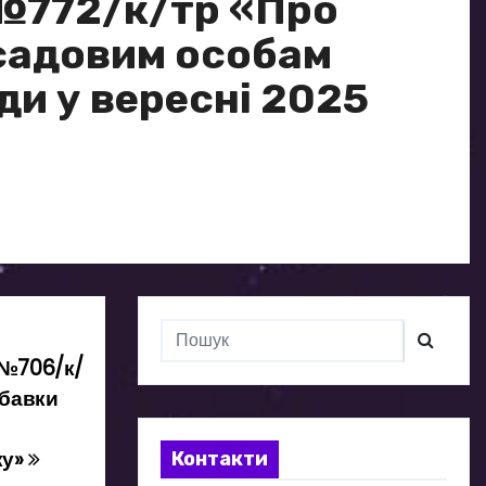
 №772/к/тр «Про
садовим особам
ди у вересні 2025
 №706/к/
дбавки
ку»
Контакти