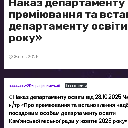
Наказ департаменту 
преміювання та вст
департаменту освіти 
року»
Жов 1, 2025
вересень-25-працівники-сайт
Завантажити
Наказ департаменту освіти від 23.10.2025 
Н
к/тр «Про преміювання та встановлення над
а
посадовим особам департаменту освіти
Кам’янської міської ради у жовтні 2025 року»
в