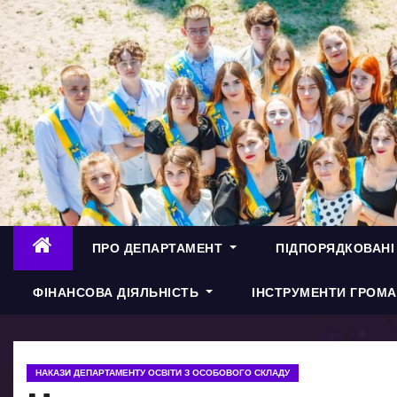
П
е
р
е
й
т
и
д
о
в
ПРО ДЕПАРТАМЕНТ
ПІДПОРЯДКОВАНІ
м
і
ФІНАНСОВА ДІЯЛЬНІСТЬ
ІНСТРУМЕНТИ ГРОМА
с
т
у
НАКАЗИ ДЕПАРТАМЕНТУ ОСВІТИ З ОСОБОВОГО СКЛАДУ