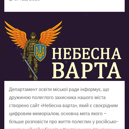
Департамент освіти міської ради інформує, що
дружиною полеглого захисника нашого міста
створено сайт «Небесна варта», який є своєрідним
цифровим меморіалом, основна мета якого –
більше розповісти про життя полеглих у російсько-