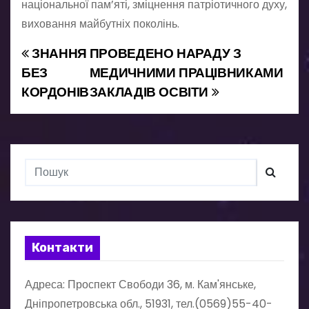
національної пам’яті, зміцнення патріотичного духу,
виховання майбутніх поколінь.
ЗНАННЯ
ПРОВЕДЕНО НАРАДУ З
Н
БЕЗ
МЕДИЧНИМИ ПРАЦІВНИКАМИ
а
КОРДОНІВ
ЗАКЛАДІВ ОСВІТИ
в
і
г
а
ц
Контакти
і
Адреса: Проспект Свободи 36, м. Кам'янське,
я
Дніпропетровська обл., 51931, тел.(0569)55-40-