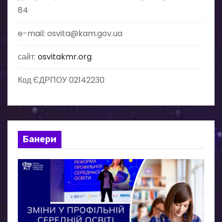
з
84
а
e-mail: osvita@kam.gov.ua
п
сайт:
osvitakmr.org
и
Код ЄДРПОУ 02142230
с
і
в
Банери