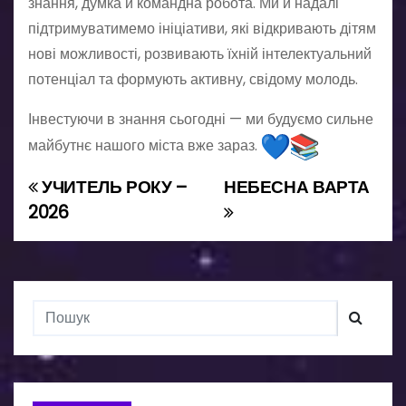
знання, думка й командна робота. Ми й надалі
підтримуватимемо ініціативи, які відкривають дітям
нові можливості, розвивають їхній інтелектуальний
потенціал та формують активну, свідому молодь.
Інвестуючи в знання сьогодні — ми будуємо сильне
майбутнє нашого міста вже зараз.
УЧИТЕЛЬ РОКУ –
НЕБЕСНА ВАРТА
Н
2026
а
в
і
г
а