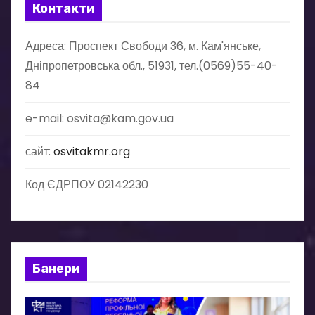
ц
Контакти
і
Адреса: Проспект Свободи 36, м. Кам'янське,
Дніпропетровська обл., 51931, тел.(0569)55-40-
я
84
з
e-mail: osvita@kam.gov.ua
а
сайт:
osvitakmr.org
п
и
Код ЄДРПОУ 02142230
с
і
Банери
в